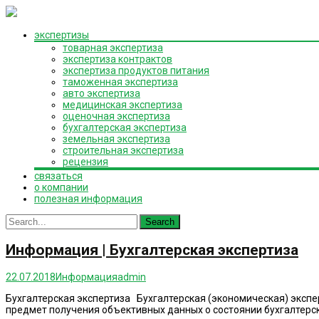
Skip
экспертизы
to
товарная экспертиза
content
экспертиза контрактов
экспертиза продуктов питания
таможенная экспертиза
авто экспертиза
медицинская экспертиза
оценочная экспертиза
бухгалтерская экспертиза
земельная экспертиза
строительная экспертиза
рецензия
связаться
о компании
полезная информация
Search
for:
Информация | Бухгалтерская экспертиза
22.07.2018
Информация
admin
Бухгалтерская экспертиза Бухгалтерская (экономическая) экспе
предмет получения объективных данных о состоянии бухгалтерс