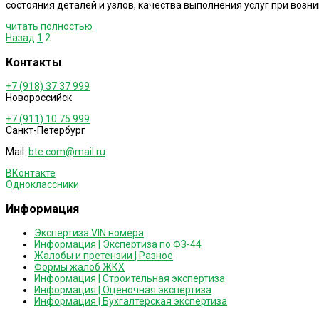
состояния деталей и узлов, качества выполнения услуг при воз
читать полностью
Пагинация
Назад
1
2
записей
Контакты
+7 (918) 37 37 999
Новороссийск
+7 (911) 10 75 999
Санкт-Петербург
Mail:
bte.com@mail.ru
ВКонтакте
Одноклассники
Информация
Экспертиза VIN номера
Информация | Экспертиза по ФЗ-44
Жалобы и претензии | Разное
Формы жалоб ЖКХ
Информация | Строительная экспертиза
Информация | Оценочная экспертиза
Информация | Бухгалтерская экспертиза