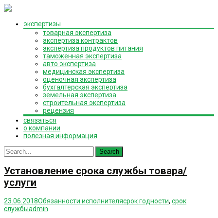
Skip
экспертизы
to
товарная экспертиза
content
экспертиза контрактов
экспертиза продуктов питания
таможенная экспертиза
авто экспертиза
медицинская экспертиза
оценочная экспертиза
бухгалтерская экспертиза
земельная экспертиза
строительная экспертиза
рецензия
связаться
о компании
полезная информация
Search
for:
Установление срока службы товара/
услуги
23.06.2018
Обязанности исполнителя
срок годности
,
срок
службы
admin