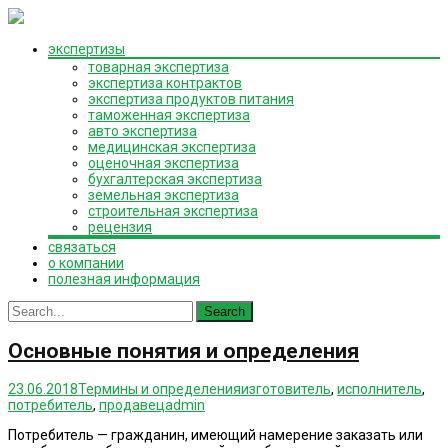
Skip
экспертизы
to
товарная экспертиза
content
экспертиза контрактов
экспертиза продуктов питания
таможенная экспертиза
авто экспертиза
медицинская экспертиза
оценочная экспертиза
бухгалтерская экспертиза
земельная экспертиза
строительная экспертиза
рецензия
связаться
о компании
полезная информация
Search
for:
Основные понятия и определения
23.06.2018
Термины и определения
изготовитель
,
исполнитель
,
потребитель
,
продавец
admin
Потребитель — гражданин, имеющий намерение заказать или