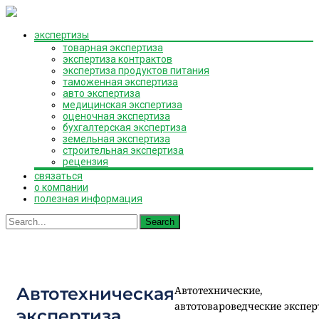
Skip
экспертизы
to
товарная экспертиза
content
экспертиза контрактов
экспертиза продуктов питания
таможенная экспертиза
авто экспертиза
медицинская экспертиза
оценочная экспертиза
бухгалтерская экспертиза
земельная экспертиза
строительная экспертиза
рецензия
связаться
о компании
полезная информация
Search
for:
Автотехническая
Автотехнические,
автотовароведческие экспе
экспертиза