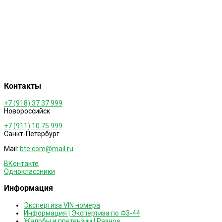
правовое решение
спорной ситуации
ЦЕЛЬ ЭКСПЕРТИЗЫ - ПОЛУЧЕНИЕ
ДОСТОВЕРНОЙ ИНФОРМАЦИИ ОБ
ИССЛЕДУЕМОМ ОБЪЕКТЕ
Контакты
+7 (918) 37 37 999
Новороссийск
+7 (911) 10 75 999
Санкт-Петербург
Mail:
bte.com@mail.ru
ВКонтакте
Одноклассники
Информация
Экспертиза VIN номера
Информация | Экспертиза по ФЗ-44
Жалобы и претензии | Разное