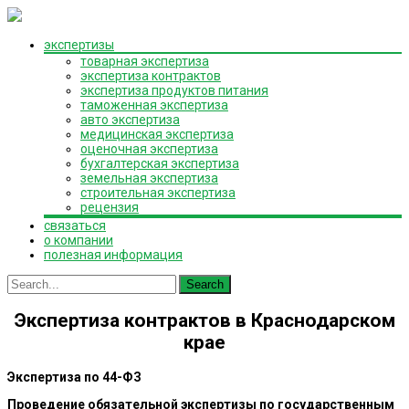
Skip
экспертизы
to
товарная экспертиза
content
экспертиза контрактов
экспертиза продуктов питания
таможенная экспертиза
авто экспертиза
медицинская экспертиза
оценочная экспертиза
бухгалтерская экспертиза
земельная экспертиза
строительная экспертиза
рецензия
связаться
о компании
полезная информация
Search
for:
Экспертиза контрактов в Краснодарском
крае
Экспертиза по 44-ФЗ
Проведение обязательной экспертизы по государственным