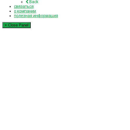
Back
связаться
о компании
полезная информация
× Close Panel