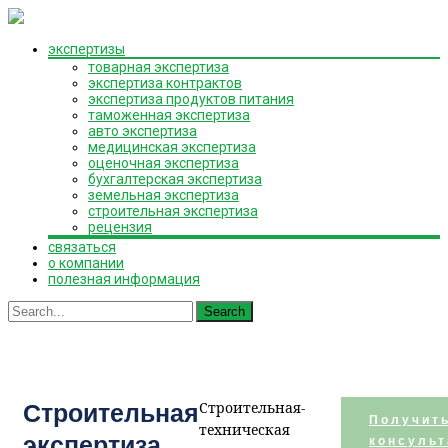
Skip
экспертизы
to
товарная экспертиза
content
экспертиза контрактов
экспертиза продуктов питания
таможенная экспертиза
авто экспертиза
медицинская экспертиза
оценочная экспертиза
бухгалтерская экспертиза
земельная экспертиза
строительная экспертиза
рецензия
связаться
о компании
полезная информация
Search
for:
Строительная-
Строительная
Получит
техническая
экспертиза
консуль