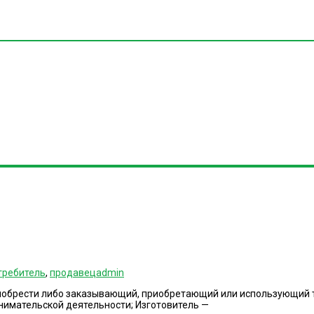
требитель
,
продавец
admin
обрести либо заказывающий, приобретающий или использующий то
нимательской деятельности; Изготовитель —