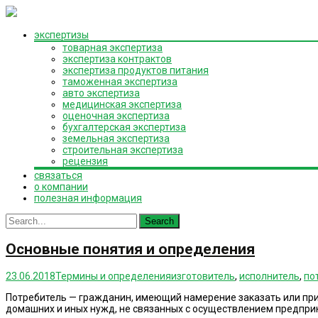
Skip
экспертизы
to
товарная экспертиза
content
экспертиза контрактов
экспертиза продуктов питания
таможенная экспертиза
авто экспертиза
медицинская экспертиза
оценочная экспертиза
бухгалтерская экспертиза
земельная экспертиза
строительная экспертиза
рецензия
связаться
о компании
полезная информация
Search
for:
Основные понятия и определения
23.06.2018
Термины и определения
изготовитель
,
исполнитель
,
по
Потребитель — гражданин, имеющий намерение заказать или при
домашних и иных нужд, не связанных с осуществлением предпри