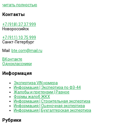
читать полностью
Контакты
+7 (918) 37 37 999
Новороссийск
+7 (911) 10 75 999
Санкт-Петербург
Mail:
bte.com@mail.ru
ВКонтакте
Одноклассники
Информация
Экспертиза VIN номера
Информация | Экспертиза по ФЗ-44
Жалобы и претензии | Разное
Формы жалоб ЖКХ
Информация | Строительная экспертиза
Информация | Оценочная экспертиза
Информация | Бухгалтерская экспертиза
Рубрики