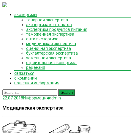
Skip
экспертизы
to
товарная экспертиза
content
экспертиза контрактов
экспертиза продуктов питания
таможенная экспертиза
авто экспертиза
медицинская экспертиза
оценочная экспертиза
бухгалтерская экспертиза
земельная экспертиза
строительная экспертиза
рецензия
связаться
о компании
полезная информация
Search
for:
22.07.2018
Информация
admin
Медицинская экспертиза