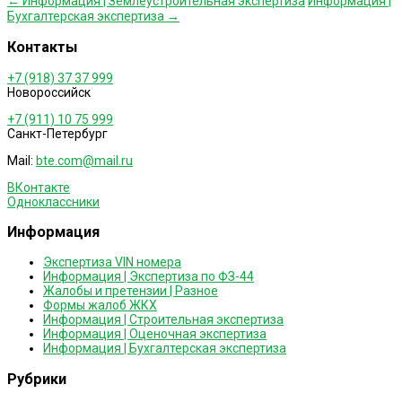
Post
←
Информация | Землеустроительная экспертиза
Информация |
Бухгалтерская экспертиза
→
navigation
Контакты
+7 (918) 37 37 999
Новороссийск
+7 (911) 10 75 999
Санкт-Петербург
Mail:
bte.com@mail.ru
ВКонтакте
Одноклассники
Информация
Экспертиза VIN номера
Информация | Экспертиза по ФЗ-44
Жалобы и претензии | Разное
Формы жалоб ЖКХ
Информация | Строительная экспертиза
Информация | Оценочная экспертиза
Информация | Бухгалтерская экспертиза
Рубрики